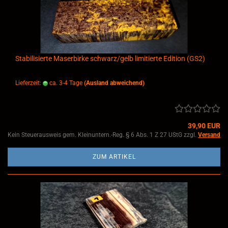
Stabilisierte Maserbirke schwarz/gelb limitierte Edition (GS2)
Lieferzeit:
ca. 3-4 Tage
(Ausland abweichend)
39,90 EUR
Kein Steuerausweis gem. Kleinuntern.-Reg. § 6 Abs. 1 Z 27 UStG zzgl.
Versand
ZUM ARTIKEL