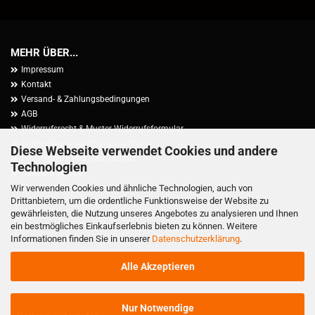
MEHR ÜBER...
Impressum
Kontakt
Versand- & Zahlungsbedingungen
AGB
Widerrufsrecht & Muster-Widerrufsformular
Online-Streitschlichtungsplattform
Diese Webseite verwendet Cookies und andere
Privatsphäre und Datenschutz
Technologien
Callback Service
Wir verwenden Cookies und ähnliche Technologien, auch von
Facebook
Drittanbietern, um die ordentliche Funktionsweise der Website zu
Cookie Einstellungen
gewährleisten, die Nutzung unseres Angebotes zu analysieren und Ihnen
ein bestmögliches Einkaufserlebnis bieten zu können. Weitere
Informationen finden Sie in unserer
Datenschutzerklärung
.
Alle Akzeptieren
Nur Notwendige