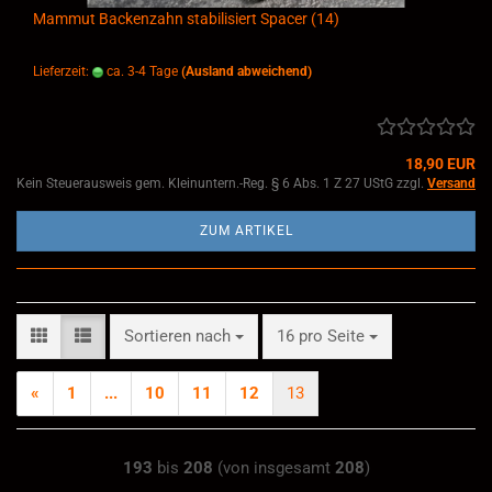
Mammut Backenzahn stabilisiert Spacer (14)
Lieferzeit:
ca. 3-4 Tage
(Ausland abweichend)
18,90 EUR
Kein Steuerausweis gem. Kleinuntern.-Reg. § 6 Abs. 1 Z 27 UStG zzgl.
Versand
ZUM ARTIKEL
Sortieren nach
pro Seite
Sortieren nach
16 pro Seite
«
1
...
10
11
12
13
193
bis
208
(von insgesamt
208
)