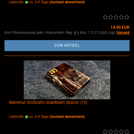
Lieferzeit:
ca. 3-4 Tage
(Ausland abweichend)
14,90 EUR
Kein Steuerausweis gem. Kleinuntern.-Reg. § 6 Abs. 1 Z 27 UStG zzgl.
Versand
ZUM ARTIKEL
Mammut Stoßzahn stabilisiert Spacer (13)
Lieferzeit:
ca. 3-4 Tage
(Ausland abweichend)