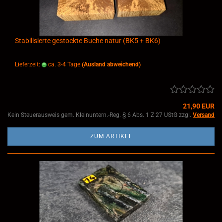
Stabilisierte gestockte Buche natur (BK5 + BK6)
Lieferzeit:
ca. 3-4 Tage
(Ausland abweichend)
21,90 EUR
Kein Steuerausweis gem. Kleinuntern.-Reg. § 6 Abs. 1 Z 27 UStG zzgl.
Versand
ZUM ARTIKEL