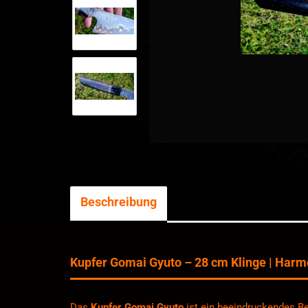
Beschreibung
Kupfer Gomai Gyuto – 28 cm Klinge | Harm
Das
Kupfer Gomai Gyuto
ist ein beeindruckendes Be