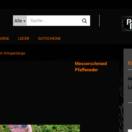
Suche...
Alle
URSE
LEDER
GUTSCHEINE
cm Klingenlänge
K
Messerschmied
Pfaffeneder
Ar
Li