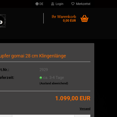
DE
Login
Merkzettel
Ihr Warenkorb
0,00 EUR
upfer gomai 28 cm Klingenlänge
t.Nr.:
2929
eferzeit:
ca. 3-4 Tage
(Ausland abweichend)
1.099,00 EUR
Kein Steuerausweis gem. Kleinuntern.-Reg. § 6 Abs. 1 Z 27 UStG zzgl.
Versand