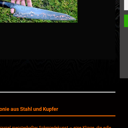
onie aus Stahl und Kupfer
ispiel meisterhafter Schmiedekunst – eine Klinge, die edle