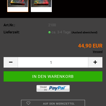
Art.Nr.:
2100
Lieferzeit:
ca. 3-4 Tage
(Ausland abweichend)
44,90 EUR
Kein Steuerausweis gem. Kleinuntern.-Reg. § 6 Abs. 1 Z 27 UStG zzgl.
Versand
AUF DEN MERKZETTEL