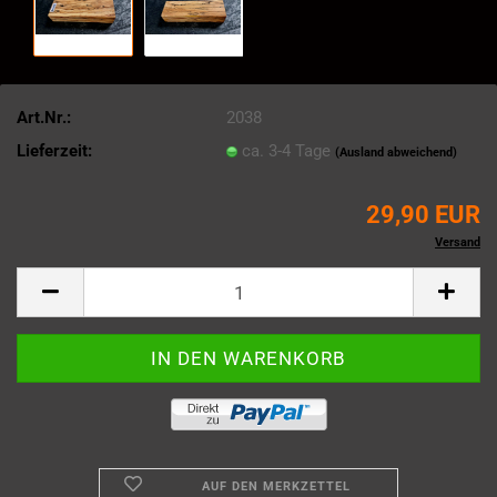
Art.Nr.:
2038
Lieferzeit:
ca. 3-4 Tage
(Ausland abweichend)
29,90 EUR
Kein Steuerausweis gem. Kleinuntern.-Reg. § 6 Abs. 1 Z 27 UStG zzgl.
Versand
AUF DEN MERKZETTEL